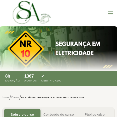
8h
1367
✓
DURAÇÃO
ALUNOS
CERTIFICADO
/
/
Home
Cursos
NR 10: BÁSICO - SEGURANÇA EM ELETRICIDADE - PERIÓDICO 8H
Sobre o curso
Conteúdo do curso
Público-alvo