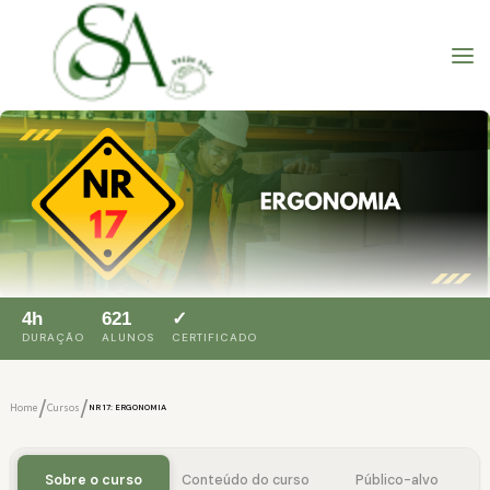
4h
621
✓
DURAÇÃO
ALUNOS
CERTIFICADO
/
/
Home
Cursos
NR 17: ERGONOMIA
Sobre o curso
Conteúdo do curso
Público-alvo