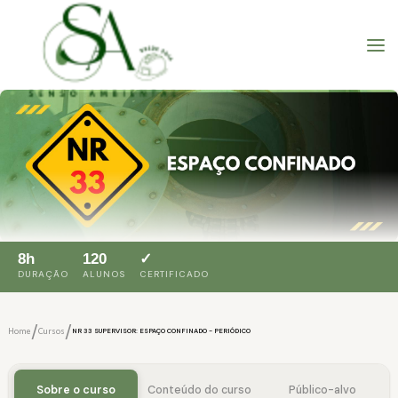
8h
120
✓
DURAÇÃO
ALUNOS
CERTIFICADO
/
/
Home
Cursos
NR 33 SUPERVISOR: ESPAÇO CONFINADO - PERIÓDICO
Sobre o curso
Conteúdo do curso
Público-alvo