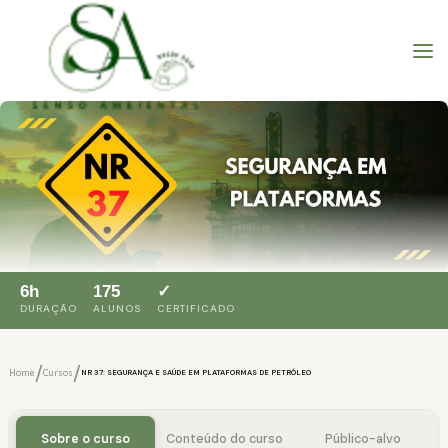
6h
175
✓
DURAÇÃO
ALUNOS
CERTIFICADO
/
/
Home
Cursos
NR 37: SEGURANÇA E SAÚDE EM PLATAFORMAS DE PETRÓLEO
Sobre o curso
Conteúdo do curso
Público-alvo